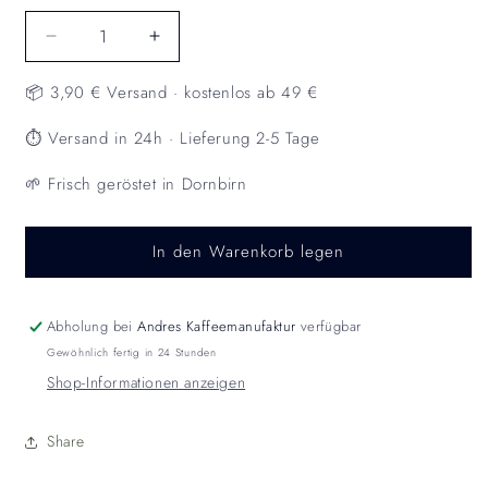
Verringere
Erhöhe
die
die
📦 3,90 € Versand · kostenlos ab 49 €
Menge
Menge
für
für
⏱️ Versand in 24h · Lieferung 2-5 Tage
SALTO
SALTO
-
-
🌱 Frisch geröstet in Dornbirn
Der
Der
Turnsport
Turnsport
Kaffee
Kaffee
In den Warenkorb legen
Abholung bei
Andres Kaffeemanufaktur
verfügbar
Gewöhnlich fertig in 24 Stunden
Shop-Informationen anzeigen
Share